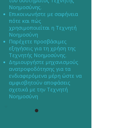
του συστήματος Τεχνητής
Νοημοσύνης.
Επικοινωνήστε με σαφήνεια
πότε και πώς
χρησιμοποιείται η Τεχνητή
Νοημοσύνη
Παρέχετε προσβάσιμες
εξηγήσεις για τη χρήση της
Τεχνητής Νοημοσύνης.
Δημιουργήστε μηχανισμούς
ανατροφοδότησης για τα
ενδιαφερόμενα μέρη ώστε να
αμφισβητούν αποφάσεις
σχετικά με την Τεχνητή
Νοημοσύνη