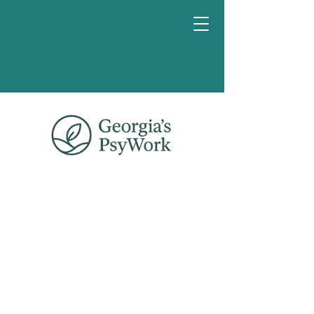
Κλείστε
μια
συνομιλία