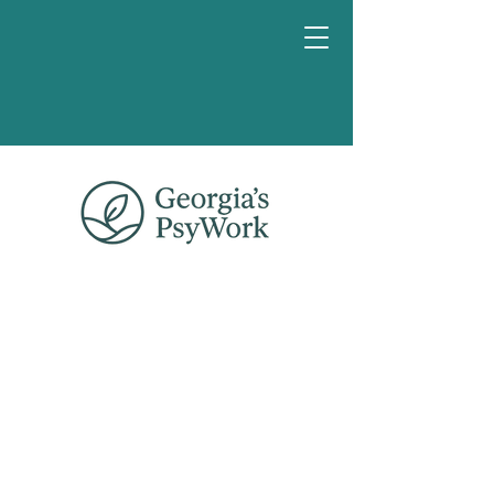
Κλείστε
μια
συνομιλία