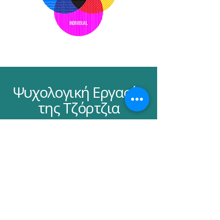
Ψυχολογική Εργασία
της Τζόρτζια