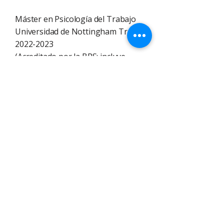
Máster en Psicología del Trabajo
Universidad de Nottingham Trent
2022-2023
(Acreditado por la BPS; incluye
módulos avanzados en psicología
del trabajo, desempeño humano y
comportamiento organizacional).
Licenciatura en Psicología (con
honores), con año en el extranjero.
Universidad de Hertfordshire,
2016-2020
(Acreditada por la BPS; fundación
para la investigación y la ciencia
psicológica).
Psicología de Georgia Ltd.