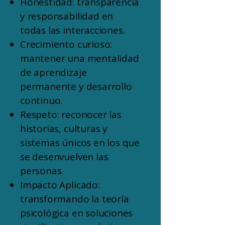
Honestidad: transparencia
y responsabilidad en
todas las interacciones.
Crecimiento curioso:
mantener una mentalidad
de aprendizaje
permanente y desarrollo
continuo.
Respeto: reconocer las
historias, culturas y
sistemas únicos en los que
se desenvuelven las
personas.
Impacto Aplicado:
transformando la teoría
psicológica en soluciones